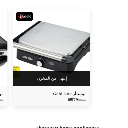
-18.64%
إنتهى من المخزن
توستار Gold Line
توست
₪
179
35
₪
220
sharabati home appliances