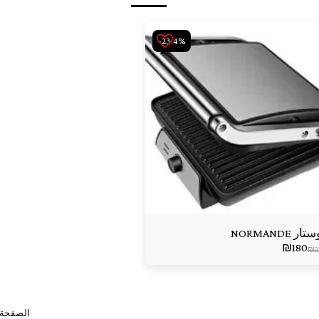
-23.4%
ار NORMANDE
₪
180
₪
2
الصفحة 