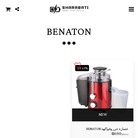
BENATON
-29.63%
NEW
عصارة جزر وفواكهة BENATON
₪
190
₪
270