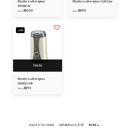
Moulin à café et épices
Moulin à café et épices Gold Line
HYUNDAI
₪
100
₪
90
₪
135
₪
115
-24%
Vendu
Moulin à café et épices
HEMILTON
₪
95
₪
125
PAGE D'ACCUEIL
APPAREILS D'ÉTÉ
PLUS