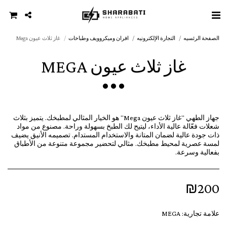
الصفحة الرئسيه
التجارة الإلكترونيه
افران وميكروويف وطباخات
غاز ثلاث عيون Mega
غاز ثلاث عيون MEGA
جهاز الطهي "غاز ثلاث عيون Mega" هو الخيار المثالي لمطبخك. يتميز بثلاث
شعلات فعّالة عالية الأداء، ليتيح لك الطبخ بسهولة وراحة. مصنوع من مواد
ذات جودة عالية لضمان المتانة والاستخدام المستدام. تصميمه الأنيق يضيف
لمسة عصرية لمحيط مطبخك. مثالي لتحضير مجموعة متنوعة من الأطباق
بفعالية وسرعة.
₪
200
علامة تجارية:
MEGA