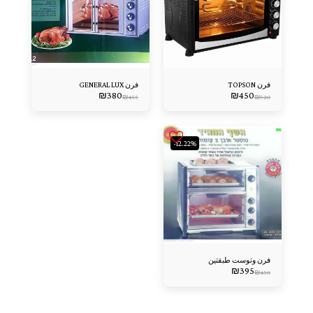
فرن TOPSON
فرن GENERAL LUX
₪
380
₪
450
₪
455
₪
520
-12.22%
فرن وتوست طبقتين
₪
395
₪
450