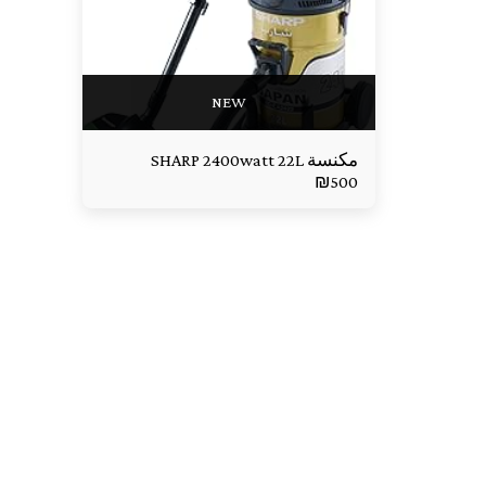
NEW
مكنسة SHARP 2400watt 22L
₪
500